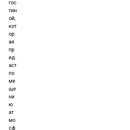
гос
тин
ой,
кот
ор
ая
пр
ид
аст
по
ме
ще
ни
ю
ат
мо
сф