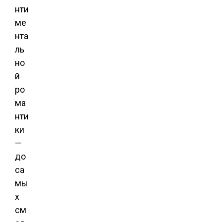
нти
ме
нта
ль
но
й
ро
ма
нти
ки
—
до
са
мы
х
см