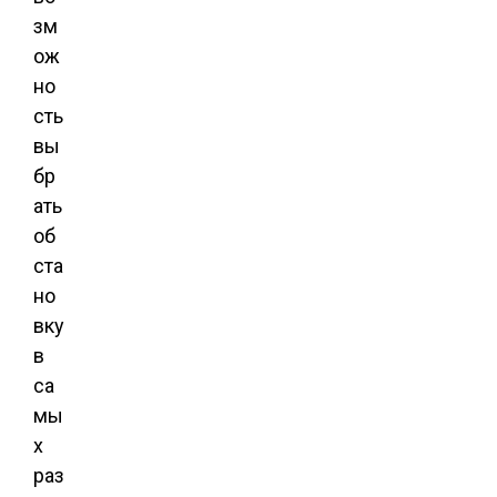
зм
ож
но
сть
вы
бр
ать
об
ста
но
вку
в
са
мы
х
раз