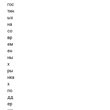
гос
тин
ых
на
со
вр
ем
ен
ны
х
ры
нка
х
по
дд
ер