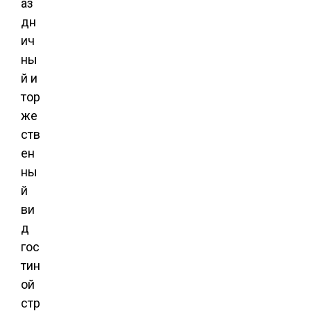
аз
дн
ич
ны
й и
тор
же
ств
ен
ны
й
ви
д
гос
тин
ой
стр