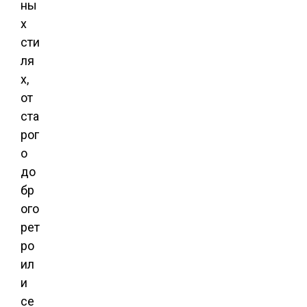
ны
х
сти
ля
х,
от
ста
рог
о
до
бр
ого
рет
ро
ил
и
се