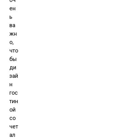
ен
ь
ва
жн
о,
что
бы
ди
зай
н
гос
тин
ой
со
чет
ал