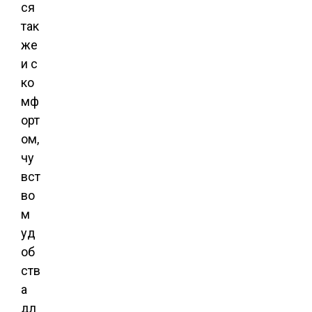
ся
так
же
и с
ко
мф
орт
ом,
чу
вст
во
м
уд
об
ств
а
дл