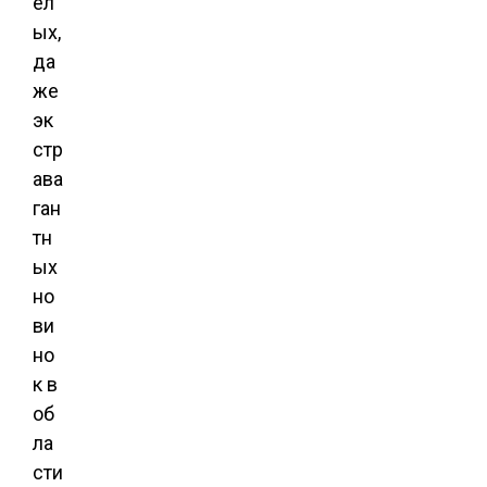
ел
ых,
да
же
эк
стр
ава
ган
тн
ых
но
ви
но
к в
об
ла
сти