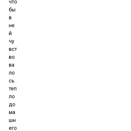
что
бы
в
не
й
чу
вст
во
ва
ло
сь
теп
ло
до
ма
шн
его