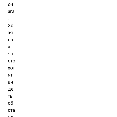
оч
ага
.
Хо
зя
ев
а
ча
сто
хот
ят
ви
де
ть
об
ста