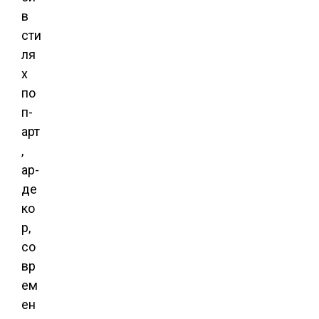
в
сти
ля
х
по
п-
арт
,
ар-
де
ко
р,
со
вр
ем
ен