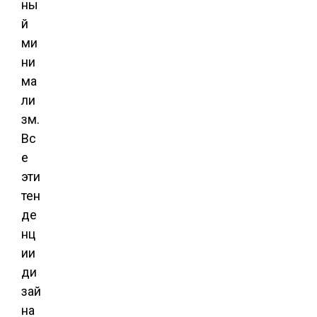
ны
й
ми
ни
ма
ли
зм.
Вс
е
эти
тен
де
нц
ии
ди
зай
на