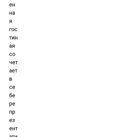
ен
на
я
гос
тин
ая
со
чет
ает
в
се
бе
ре
пр
ез
ент
ати