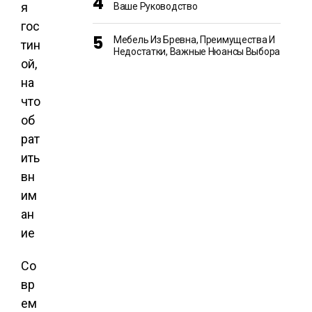
Ваше Руководство
Мебель Из Бревна, Преимущества И
Недостатки, Важные Нюансы Выбора
Со
вр
ем