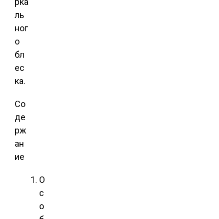
рка
ль
ног
о
бл
ес
ка.
Со
де
рж
ан
ие
О
с
о