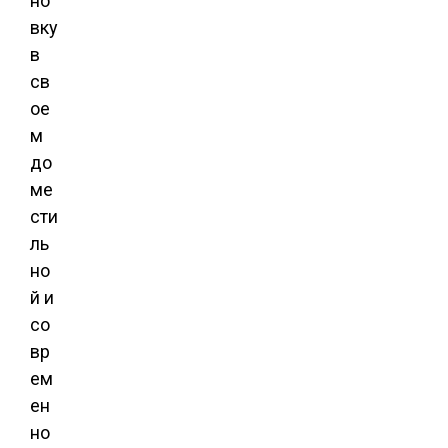
но
вку
в
св
ое
м
до
ме
сти
ль
но
й и
со
вр
ем
ен
но