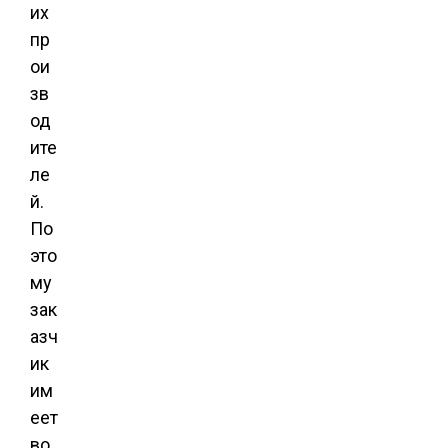
их
пр
ои
зв
од
ите
ле
й.
По
это
му
зак
азч
ик
им
еет
во