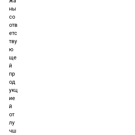
жа
ны
со
отв
етс
тву
ю
ще
й
пр
од
укц
ие
й
от
лу
чш