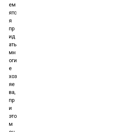
ем
ятс
я
пр
ид
ать
мн
оги
е
хоз
яе
ва,
пр
и
это
м
оч