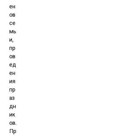
ен
ов
се
мь
и,
пр
ов
ед
ен
ия
пр
аз
дн
ик
ов.
Пр