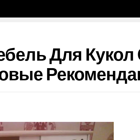
ебель Для Кукол
говые Рекоменда