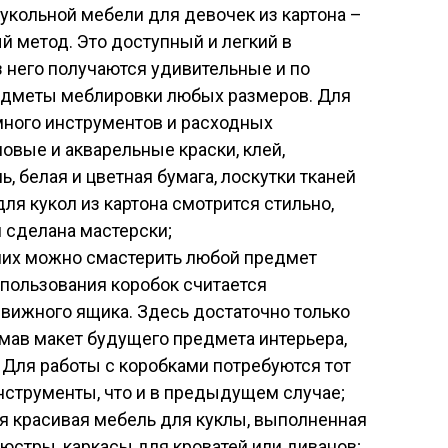
укольной мебели для девочек из картона –
й метод. Это доступный и легкий в
з него получаются удивительные и по
редметы меблировки любых размеров. Для
 много инструментов и расходных
овые и акварельные краски, клей,
, белая и цветная бумага, лоскутки тканей
ля кукол из картона смотрится стильно,
и сделана мастерски;
 них можно смастерить любой предмет
пользования коробок считается
вижного ящика. Здесь достаточно только
умав макет будущего предмета интерьера,
. Для работы с коробками потребуются тот
нструменты, что и в предыдущем случае;
ся красивая мебель для куклы, выполненная
люстры, каркасы для кроватей или диванов;