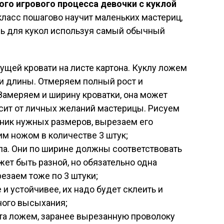
о игрового процесса девочки с куклой
класс пошагово научит маленьких мастериц,
ль для кукол используя самый обычный
ущей кровати на листе картона. Куклу ложем
ки длины. Отмеряем полный рост и
Замеряем и ширину кроватки, она может
исит от личных желаний мастерицы. Рисуем
ник нужных размеров, вырезаем его
м ножом в количестве 3 штук;
а. Они по ширине должны соответствовать
ет быть разной, но обязательно одна
езаем тоже по 3 штуки;
и устойчивее, их надо будет склеить и
ного высыхания;
ста ложем, заранее вырезанную проволоку