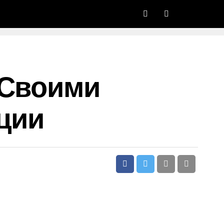
 Своими
ции