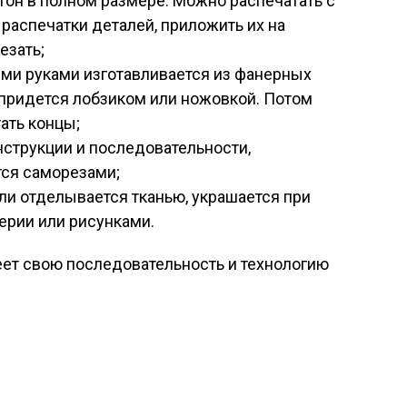
тон в полном размере. Можно распечатать с
распечатки деталей, приложить их на
езать;
ими руками изготавливается из фанерных
 придется лобзиком или ножовкой. Потом
ать концы;
нструкции и последовательности,
ся саморезами;
ли отделывается тканью, украшается при
ерии или рисунками.
ет свою последовательность и технологию