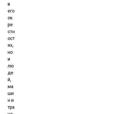
в
его
ок
ре
стн
ост
ях,
но
и
лю
де
й,
ма
ши
н и
тра
нс