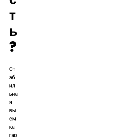
т
ь
?
Ст
аб
ил
ьна
я
вы
ем
ка
гар