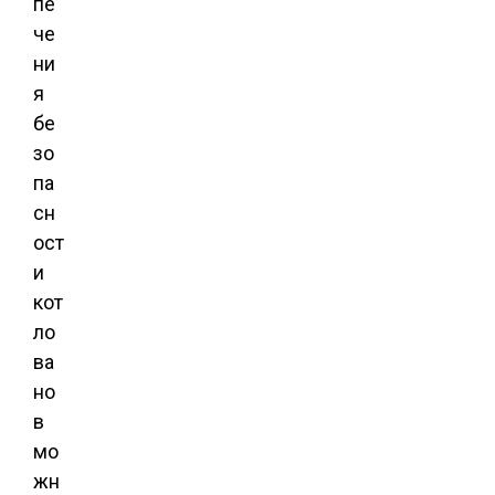
пе
че
ни
я
бе
зо
па
сн
ост
и
кот
ло
ва
но
в
мо
жн