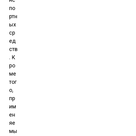
по
ртн
ых
ср
ед
ств
. К
ро
ме
тог
о,
пр
им
ен
яе
мы