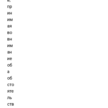
пр
ин
им
ая
во
вн
им
ан
ие
об
а
об
сто
яте
ль
ств