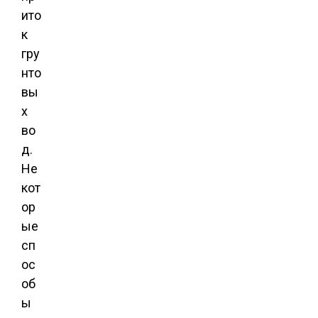
ито
к
гру
нто
вы
х
во
д.
Не
кот
ор
ые
сп
ос
об
ы