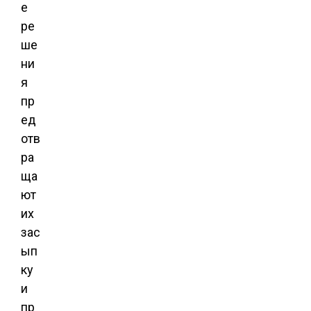
е
ре
ше
ни
я
пр
ед
отв
ра
ща
ют
их
зас
ып
ку
и
пр