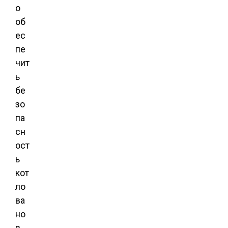
о
об
ес
пе
чит
ь
бе
зо
па
сн
ост
ь
кот
ло
ва
но
в,