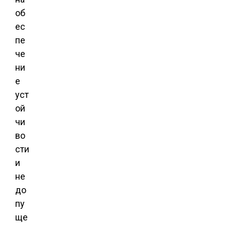
об
ес
пе
че
ни
е
уст
ой
чи
во
сти
и
не
до
пу
ще