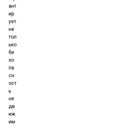
ант
ир
ует
не
тол
ько
бе
зо
па
сн
ост
ь
не
дв
иж
им