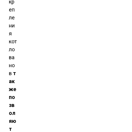
кр
еп
ле
ни
я
кот
ло
ва
но
в
т
ак
же
по
зв
ол
яю
т