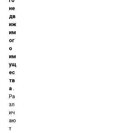
го
не
дв
иж
им
ог
о
им
ущ
ес
тв
а
.
Ра
зл
ич
аю
т