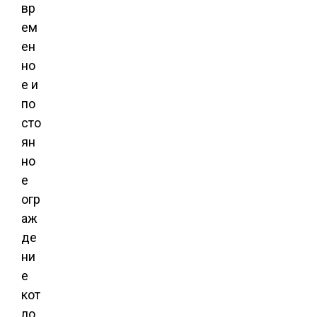
вр
ем
ен
но
е и
по
сто
ян
но
е
огр
аж
де
ни
е
кот
ло