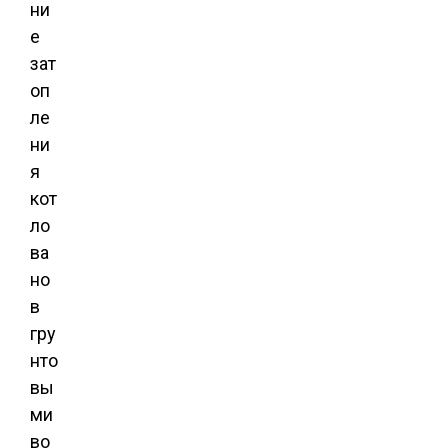
ни
е
зат
оп
ле
ни
я
кот
ло
ва
но
в
гру
нто
вы
ми
во