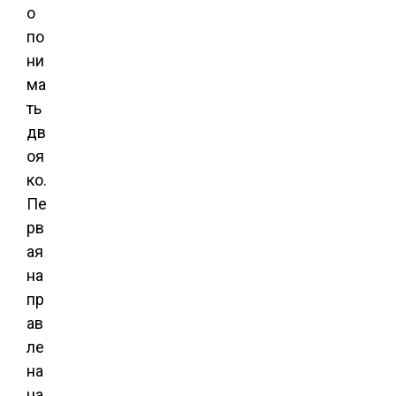
о
по
ни
ма
ть
дв
оя
ко.
Пе
рв
ая
на
пр
ав
ле
на ​​
на