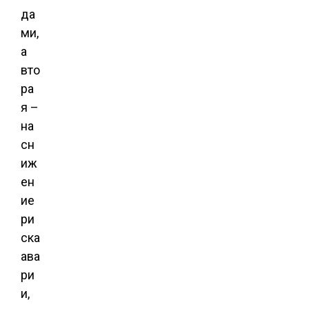
да
ми,
а
вто
ра
я –
на
сн
иж
ен
ие
ри
ска
ава
ри
и,