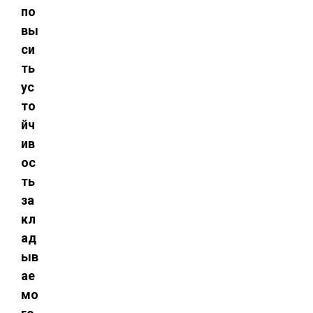
по
вы
си
ть
ус
то
йч
ив
ос
ть
за
кл
ад
ыв
ае
мо