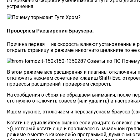
со временем скорость уменьшается и Гугл Хром действ
устранения.
Проверяем Расширения Браузера.
Причина первая — на скорость влияют установленные ра
открыть страницу в режиме инкогнито щелкните по ее
В этом режиме все расширения и плагины отключены по
отключить нажмем сочетание клавиш Shift+Esc, откро
процессы расширений, проверяем скорость:
На сообщения о сбоях не обращаем внимания, после пе
его нужно отключить совсем (или удалить) в настройка
Ищем нужное, отключаем и перезапускаем браузер (за
Кстати не удивляйтесь сильно если увидите в списке р
:-)), который кстати еще и прописался в начальной гр
режиме вместе с какой-либо программой, думаю многим 