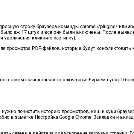
есную строку браузера команды chrome://plugins/ или about
 было аж 17 штук и все они были включены. После выявл
 увеличения кликните картинку):
я просмотра PDF-файлов, которые будут конфликтовать м
этого жмем значок гаечного ключа и выбираем пункт О бра
 нужно почистить историю просмотров, кеш и куки браузе
но в заметке Настройка Google Chrome. Закладки и вклад
ать сетевые действия для ускорения загрузки страниц. Е