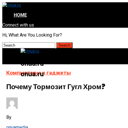
HOME
Connect with us
Hi, What Are You Looking For?
onua.ru
Компьютеры и гаджеты
onua.ru
Почему Тормозит Гугл Хром?
By
onuamedia