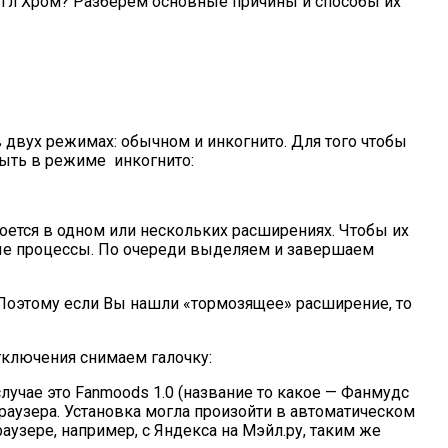
Гугл Хром? Разберем основные причины и способы их
 двух режимах: обычном и инкогнито. Для того чтобы
рыть в режиме инкогнито:
оется в одном или нескольких расширениях. Чтобы их
ные процессы. По очереди выделяем и завершаем
 Поэтому если Вы нашли «тормозящее» расширение, то
тключения снимаем галочку:
лучае это Fanmoods 1.0 (название то какое — Фанмудс
браузера. Установка могла произойти в автоматическом
узере, например, с Яндекса на Мэйл.ру, таким же