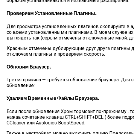
образом устанавливаются и незнакомые расширения.
Проверяем Установленные Плагины.
Для просмотра установленных плагинов скопируйте в адр
со всеми установленными плагинами. В моем случае их
выглядеть так (серым отмечены отключенные мной, для
Красным отмечены дублирующие друг друга плагины дл
отключаем плагины и проверяем скорость.
Обновим Браузер.
Третья причина — требуется обновление браузера. Для 
обновление:
Удаляем Временные Файлы Браузера.
Если после обновления Хром тормозит по-прежнему , то
нажав сочетание клавиш CTRL+SHIFT+DEL ( более подроб
CCleaner или Auslogics BoostSpeed.
Также в настройках можно включить опцию Предсказыв