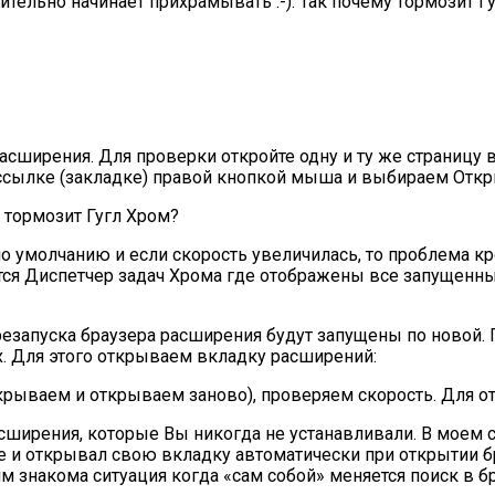
ительно начинает прихрамывать :-). Так почему тормозит 
сширения. Для проверки откройте одну и ту же страницу в
 ссылке (закладке) правой кнопкой мыша и выбираем Отк
 умолчанию и если скорость увеличилась, то проблема кр
ется Диспетчер задач Хрома где отображены все запущен
резапуска браузера расширения будут запущены по новой.
х. Для этого открываем вкладку расширений:
крываем и открываем заново), проверяем скорость. Для о
асширения, которые Вы никогда не устанавливали. В моем с
уппе и открывал свою вкладку автоматически при открытии 
знакома ситуация когда «сам собой» меняется поиск в бра