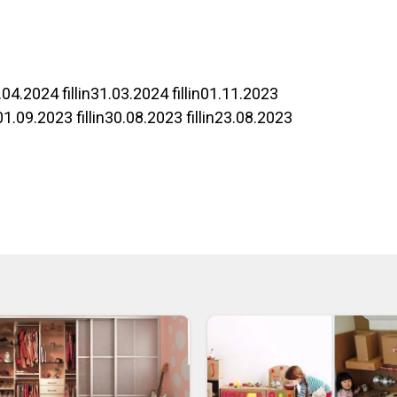
.04.2024
fillin
31.03.2024
fillin
01.11.2023
01.09.2023
fillin
30.08.2023
fillin
23.08.2023