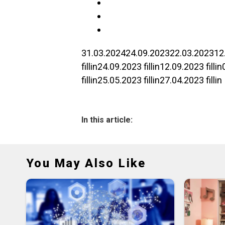
31.03.2024
24.09.2023
22.03.2023
12
fillin
24.09.2023
fillin
12.09.2023
fillin
fillin
25.05.2023
fillin
27.04.2023
fillin
In this article:
You May Also Like